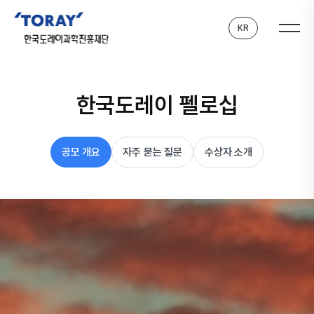
KR
한국도레이 펠로십
공모 개요
자주 묻는 질문
수상자 소개