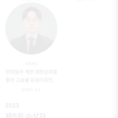
응용분야
전해질과 계면 재편성화를
통한 고효율 듀얼이온전지
개발
류재건 교수
2022
제5회 수상자