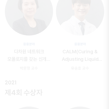
응용분야
응용분야
다차원 네트워크
CALM(Curing &
모폴로지를 갖는 신개념
Adjusting Liquid
전하수송 고분자 개발
Metal) 전극 활용을 통해
박문정 교수
유승호 교수
계면 접촉성을 향상시킨
2021
전고체 전지 개발
제4회 수상자