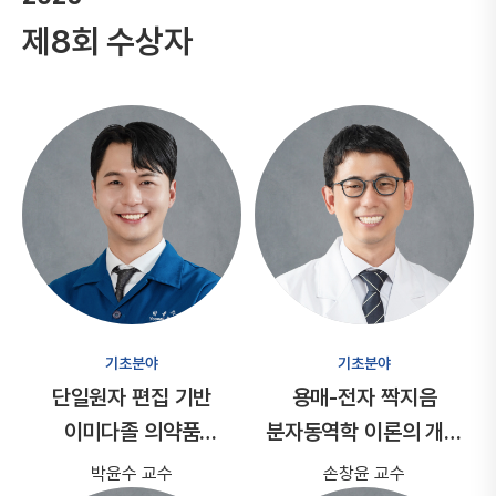
제8회 수상자
기초분야
기초분야
단일원자 편집 기반
용매-전자 짝지음
이미다졸 의약품
분자동역학 이론의 개발
라이브러리 합성
및 유기전자소재 디자인
박윤수 교수
손창윤 교수