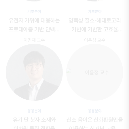
기초분야
기초분야
유전자 가위에 대응하는
양쪽성 질소-헤테로고리
프로테아좀 기반 단백질
카빈에 기반한 고효율
가위의 개발
올레핀 복분해 촉매 개발
이민재 교수
이은성 교수
응용분야
응용분야
유기 단 분자 소재와
산소 음이온 산화환원만을
이차원 물질 접합을
이용하는 신개념
고용량