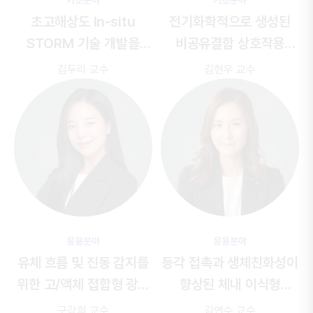
기초분야
기초분야
초고해상도 In-situ
전기화학적으로 생성된
STORM 기술 개발을
비공유결합 상호작용
통한
상분리 현상의
기반의
카이랄 환경을
김두리 교수
김현우 교수
실시간 분자 수준 관찰
이용한 알켄의 비대칭
활성화 반응 개발
응용분야
응용분야
유체 흐름 및 진동 감지를
등각 접촉과 생체친화성이
위한 고/액체 접합형 광학
향상된 체내 이식형
콜로이드 개발
점탄성 젤 전극 개발
구강희 교수
김연수 교수