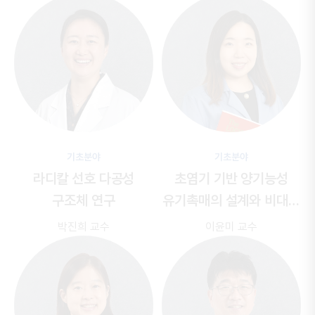
기초분야
기초분야
라디칼 선호 다공성
초염기 기반 양기능성
구조체 연구
유기촉매의 설계와 비대칭
반응에의 응용
박진희 교수
이윤미 교수