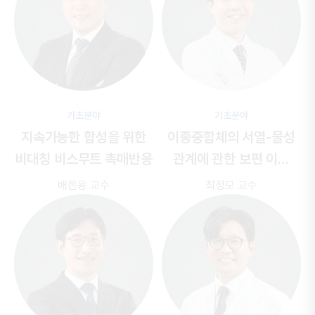
기초분야
기초분야
지속가능한 합성을 위한
이종중합체의 서열-물성
비대칭 비스무트 촉매반응
관계에 관한 보편 이론
연구
배한용 교수
최정모 교수