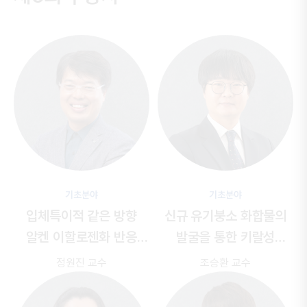
기초분야
기초분야
입체특이적 같은 방향
신규 유기붕소 화합물의
알켄 이할로젠화 반응
발굴을 통한 키랄성
개발
의약품 합성의 새로운
정원진 교수
조승환 교수
전략