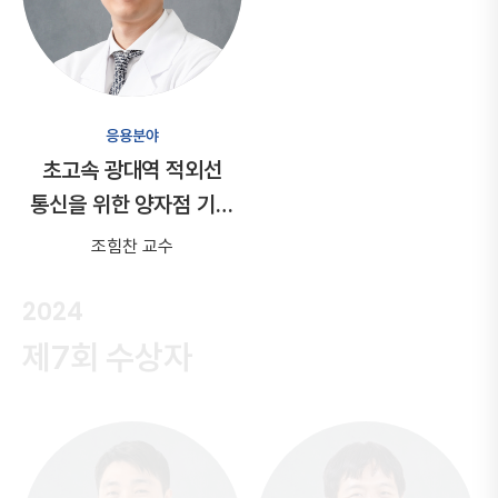
응용분야
초고속 광대역 적외선
통신을 위한 양자점 기반
파장-편광 다중화 색변환
조힘찬 교수
광소자 개발
2024
제7회 수상자