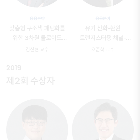
응용분야
응용분야
맞춤형 구조색 패턴화를
유기 산화-환원
위한 3차원 콜로이드
트랜지스터용 채널-
배열의
2D 및 3D 프린팅
전해질 소재 개발 및 인공
김신현 교수
오준학 교수
기술개발
시냅스 응용
2019
제2회 수상자