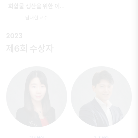
화합물 생산을 위한 이온
스펀지 기반 전기화학
남대현 교수
CO₂ 전환 촉매 개발
2023
제6회 수상자