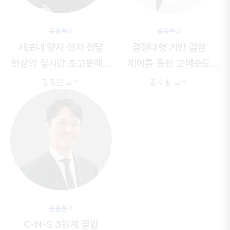
응용분야
응용분야
세포내 양자 전자 전달
결정다형 기반 결함
현상의 실시간 초고분해능
제어를 통한 고색순도
관측을 위한 암시야
고효율 고안정성
김정민 교수
김호범 교수
단분자 PRET 분광 이미징
페로브스카이트
기술개발
발광다이오드 개발
응용분야
C-N-S 3원계 결합