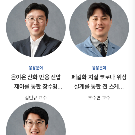
응용분야
응용분야
음이온 산화 반응 전압
페길화 지질 코로나 위상
제어를 통한
장수명
설계를 통한
전 스케일
이차전지 양극재 개발
생체분자 감지 단일 센서
김민규 교수
조수연 교수
구현