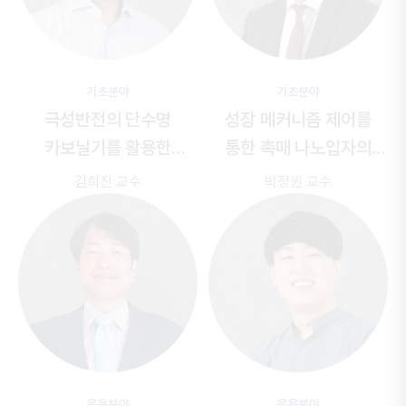
기초분야
기초분야
극성반전의 단수명
성장 메커니즘 제어를
카보닐기를 활용한
통한 촉매 나노입자의
유기합성법 개발
합성
김희진 교수
박정원 교수
응용분야
응용분야