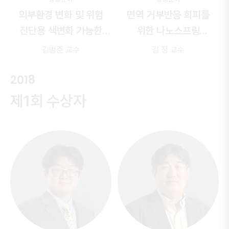
외부환경 변화 및 위험
면역 거부반응 회피를
진단용 색변화 가능한
위한 나노스프링
스마트 입자 및 도료 개발
구조기반의 인공폐 연구
김범준 교수
김 정 교수
2018
제1회 수상자