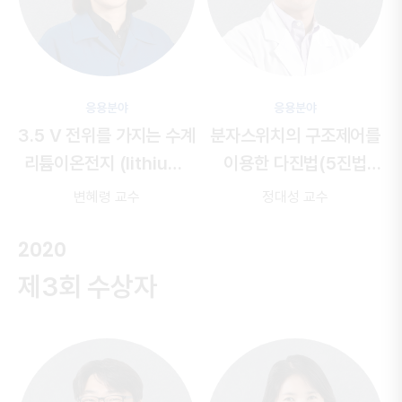
응용분야
응용분야
3.5 V 전위를 가지는 수계
분자스위치의 구조제어를
리튬이온전지 (lithium-
이용한 다진법(5진법
ion battery, LiB)
이상) 유기 논리 인버터
변혜령 교수
정대성 교수
음극의 개발
구현
2020
제3회 수상자