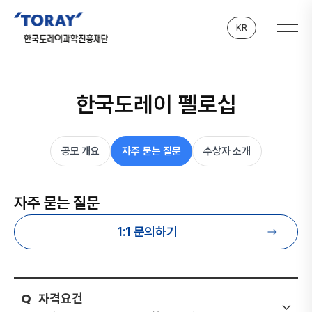
KR
한국도레이 펠로십
공모 개요
자주 묻는 질문
수상자 소개
자주 묻는 질문
1:1 문의하기
자
격
요
건